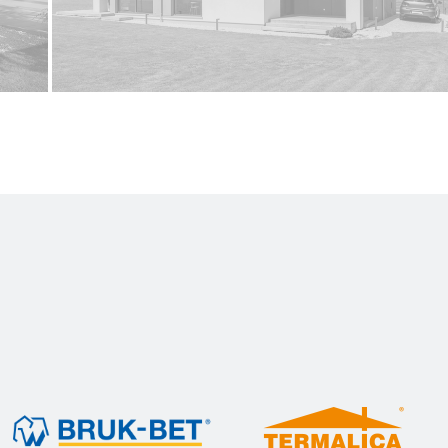
ENERGOOSZCZĘDNY SYSTEM BUDOWY TERMALICA