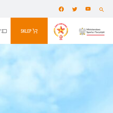
Searc
for:
Search Button
Y
SKLEP