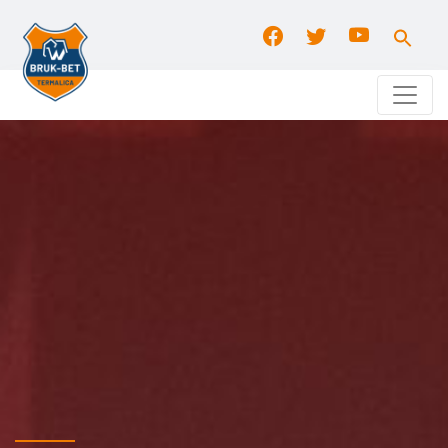
Search
for:
Search Button