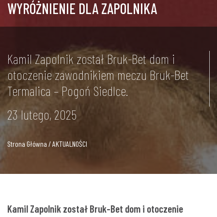
WYRÓŻNIENIE DLA ZAPOLNIKA
Kamil Zapolnik został Bruk-Bet dom i
otoczenie zawodnikiem meczu Bruk-Bet
Termalica – Pogoń Siedlce.
23 lutego, 2025
Strona Główna / AKTUALNOŚCI
Kamil Zapolnik został
Bruk-Bet dom i otoczenie