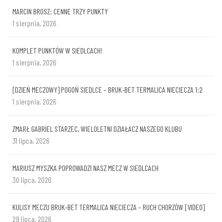
MARCIN BROSZ: CENNE TRZY PUNKTY
1 sierpnia, 2026
KOMPLET PUNKTÓW W SIEDLCACH!
1 sierpnia, 2026
[DZIEŃ MECZOWY] POGOŃ SIEDLCE – BRUK-BET TERMALICA NIECIECZA 1:2
1 sierpnia, 2026
ZMARŁ GABRIEL STARZEC, WIELOLETNI DZIAŁACZ NASZEGO KLUBU
31 lipca, 2026
MARIUSZ MYSZKA POPROWADZI NASZ MECZ W SIEDLCACH
30 lipca, 2026
KULISY MECZU BRUK-BET TERMALICA NIECIECZA – RUCH CHORZÓW [VIDEO]
29 lipca, 2026