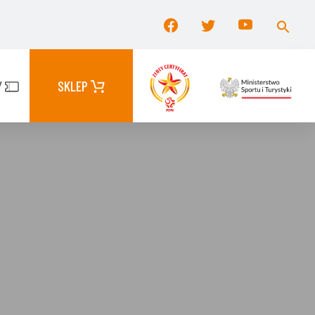
Searc
for:
Search Button
Y
SKLEP