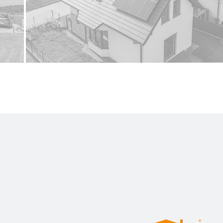
POLSKI PRODUCENT PANELI FOTOWOLTAICZNYCH