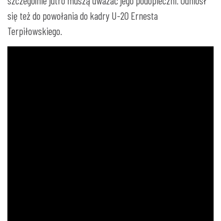
szczególnie jutro muszą uważać jego podopieczni. Odniósł
się też do powołania do kadry U-20 Ernesta
Terpiłowskiego.