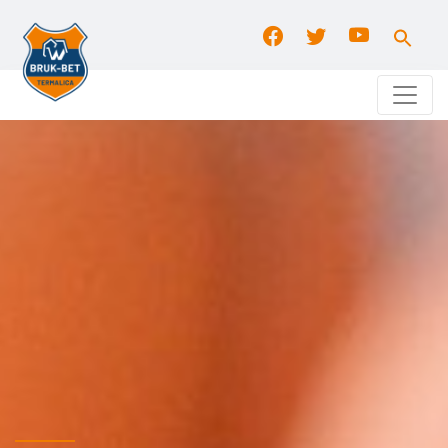
Search
for:
Search Button