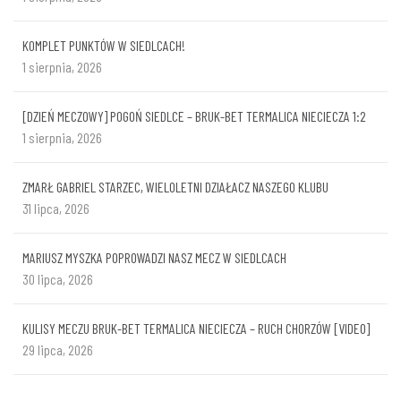
KOMPLET PUNKTÓW W SIEDLCACH!
1 sierpnia, 2026
[DZIEŃ MECZOWY] POGOŃ SIEDLCE – BRUK-BET TERMALICA NIECIECZA 1:2
1 sierpnia, 2026
ZMARŁ GABRIEL STARZEC, WIELOLETNI DZIAŁACZ NASZEGO KLUBU
31 lipca, 2026
MARIUSZ MYSZKA POPROWADZI NASZ MECZ W SIEDLCACH
30 lipca, 2026
KULISY MECZU BRUK-BET TERMALICA NIECIECZA – RUCH CHORZÓW [VIDEO]
29 lipca, 2026
KOST
POLSKI
STOPNIE
PŁY