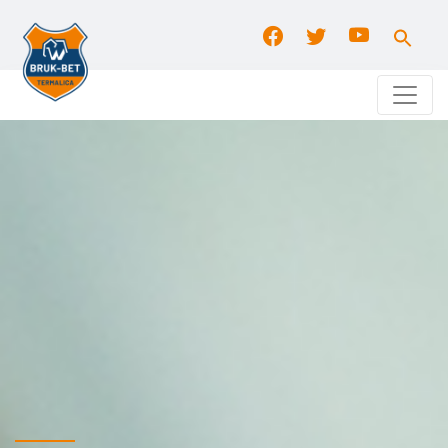
Search
for:
Search Button