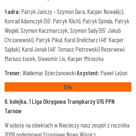
K
adra:
Patryk Jańczy – Szymon Dara, Kacper Nowak(c),
Konrad Adamczyk (55′ Patryk Klich), Patryk Spinda, Patryk
Węgiel, Szymon Kaczmarczyk, Szymon Sady (55′ Jakub
Chrzanowski), Patryk Pikul, Karol Drelicharz (46′ Kacper
Sajdak), Karol Jonak (46′ Tomasz Piotrowski) Rezerwowi:
Mariusz Łucek, Sławomir Lis, Kacper Miroszka
Trener:
Waldemar Dzierżanowski
Asystent:
Paweł Leżoń
U14
6. kolejka, 1 Liga Okręgowa Trampkarzy U15 PPN
Tarnów
W sobotę na obiektach w Niecieczy nasz zespół z rocznika
2008 podejmował Szreniawę Nowy Wiśnicz.