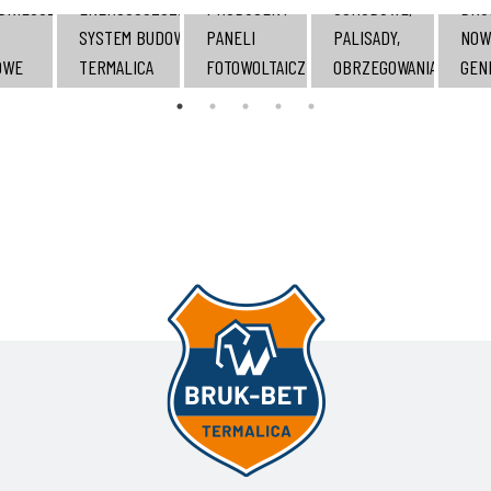
DNIEJSZE
ENERGOOSZCZĘDNY
PRODUCENT
SCHODOWE,
BRU
SYSTEM BUDOWY
PANELI
PALISADY,
NOW
OWE
TERMALICA
FOTOWOLTAICZNYCH
OBRZEGOWANIA
GEN