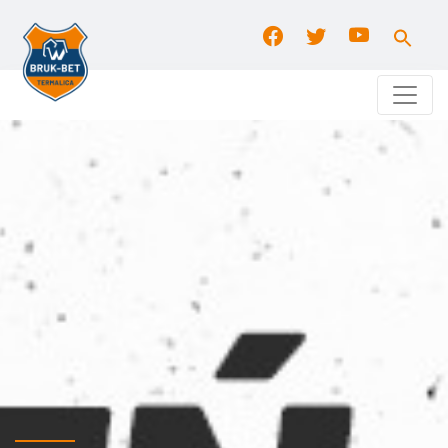
Search
for:
Search Button