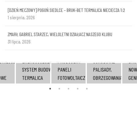
[DZIEŃ MECZOWY] POGOŃ SIEDLCE – BRUK-BET TERMALICA NIECIECZA 1:2
1 sierpnia, 2026
ZMARŁ GABRIEL STARZEC, WIELOLETNI DZIAŁACZ NASZEGO KLUBU
31 lipca, 2026
KOST
POLSKI
STOPNIE
PŁY
DNIEJSZE
ENERGOOSZCZĘDNY
PRODUCENT
SCHODOWE,
BRU
SYSTEM BUDOWY
PANELI
PALISADY,
NOW
OWE
TERMALICA
FOTOWOLTAICZNYCH
OBRZEGOWANIA
GEN