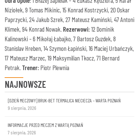
Odra Opole
: 1 Błażej Sapielak – 4 Łukasz Kędziora, 5 Rafał
Niziołek, 9 Tomas Mikinic, 15 Konrad Kostrzycki, 20 Oskar
Paprzycki, 24 Jakub Szrek, 27 Mateusz Kamiński, 47 Antoni
Klimek, 94 Konrad Nowak.
Rezerwowi:
12 Dominik
Kalinowski – 6 Mikołaj Łabajko, 7 Bartosz Guzdek, 8
Stanislav Hreben, 14 Szymon Łapiński, 16 Maciej Urbańczyk,
17 Mateusz Marzec, 19 Maksymilian Tkocz, 71 Bernard
Petrak.
Trener:
Piotr Plewnia
NAJNOWSZE
[DZIEŃ MECZOWY] BRUK-BET TERMALICA NIECIECZA – WARTA POZNAŃ
9 sierpnia, 2026
INFORMACJE PRZED MECZEM Z WARTĄ POZNAŃ
7 sierpnia, 2026