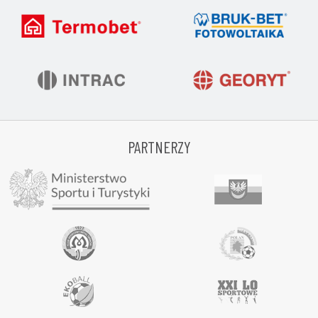
PARTNERZY