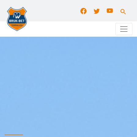
Search
for:
Search Button