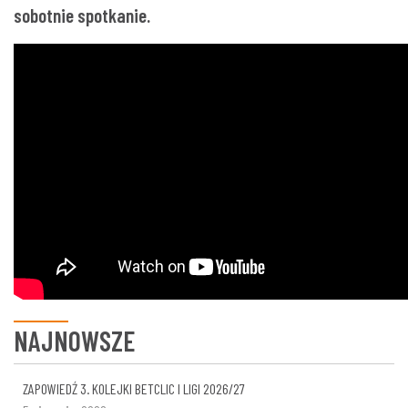
sobotnie spotkanie.
NAJNOWSZE
ZAPOWIEDŹ 3. KOLEJKI BETCLIC I LIGI 2026/27