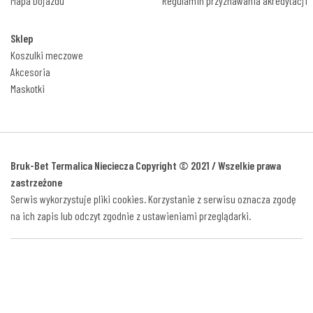
Mapa Dojazdu
Regulamin przyznawania akredytacji
Sklep
Koszulki meczowe
Akcesoria
Maskotki
Bruk-Bet Termalica Nieciecza Copyright © 2021 / Wszelkie prawa
zastrzeżone
Serwis wykorzystuje pliki cookies. Korzystanie z serwisu oznacza zgodę
na ich zapis lub odczyt zgodnie z ustawieniami przeglądarki.