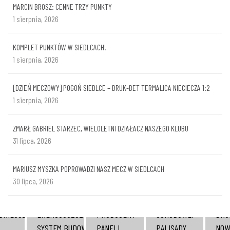
MARCIN BROSZ: CENNE TRZY PUNKTY
1 sierpnia, 2026
KOMPLET PUNKTÓW W SIEDLCACH!
1 sierpnia, 2026
[DZIEŃ MECZOWY] POGOŃ SIEDLCE – BRUK-BET TERMALICA NIECIECZA 1:2
1 sierpnia, 2026
ZMARŁ GABRIEL STARZEC, WIELOLETNI DZIAŁACZ NASZEGO KLUBU
31 lipca, 2026
MARIUSZ MYSZKA POPROWADZI NASZ MECZ W SIEDLCACH
30 lipca, 2026
KOST
POLSKI
STOPNIE
PŁY
DNIEJSZE
ENERGOOSZCZĘDNY
PRODUCENT
SCHODOWE,
BRU
SYSTEM BUDOWY
PANELI
PALISADY,
NOW