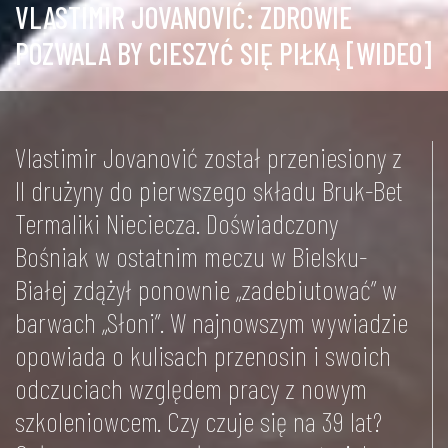
VLASTIMIR JOVANOVIĆ: ZDROWIE
POZWALA BY CIESZYĆ SIĘ PIŁKĄ [WIDEO]
Vlastimir Jovanović został przeniesiony z
II drużyny do pierwszego składu Bruk-Bet
Termaliki Nieciecza. Doświadczony
Bośniak w ostatnim meczu w Bielsku-
Białej zdążył ponownie „zadebiutować” w
barwach „Słoni”. W najnowszym wywiadzie
opowiada o kulisach przenosin i swoich
odczuciach względem pracy z nowym
szkoleniowcem. Czy czuje się na 39 lat?