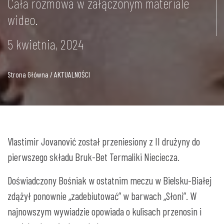
Cała rozmowa w załączonym materiale
wideo.
5 kwietnia, 2024
Strona Główna / AKTUALNOŚCI
Vlastimir Jovanović został przeniesiony z II drużyny do
pierwszego składu Bruk-Bet Termaliki Nieciecza.
Doświadczony Bośniak w ostatnim meczu w Bielsku-Białej
zdążył ponownie „zadebiutować” w barwach „Słoni”. W
najnowszym wywiadzie opowiada o kulisach przenosin i