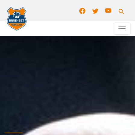
Search
for:
Search Button