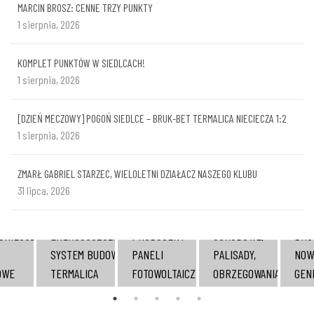
MARCIN BROSZ: CENNE TRZY PUNKTY
1 sierpnia, 2026
KOMPLET PUNKTÓW W SIEDLCACH!
1 sierpnia, 2026
[DZIEŃ MECZOWY] POGOŃ SIEDLCE – BRUK-BET TERMALICA NIECIECZA 1:2
1 sierpnia, 2026
ZMARŁ GABRIEL STARZEC, WIELOLETNI DZIAŁACZ NASZEGO KLUBU
31 lipca, 2026
KOST
POLSKI
STOPNIE
PŁY
DNIEJSZE
ENERGOOSZCZĘDNY
PRODUCENT
SCHODOWE,
BRU
SYSTEM BUDOWY
PANELI
PALISADY,
NOW
OWE
TERMALICA
FOTOWOLTAICZNYCH
OBRZEGOWANIA
GEN