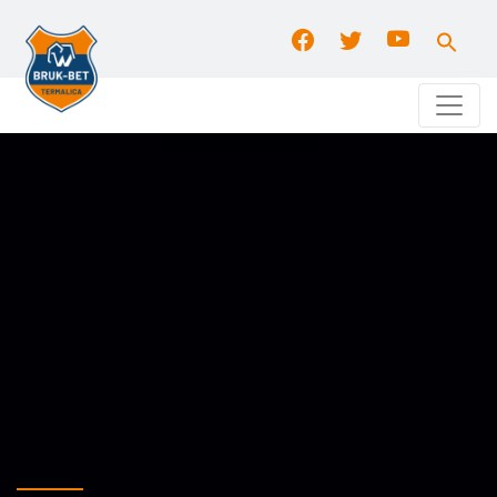
Search
for:
Search Button