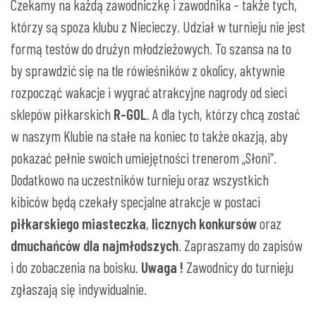
Czekamy na każdą zawodniczkę i zawodnika – także tych,
którzy są spoza klubu z Niecieczy. Udział w turnieju nie jest
formą testów do drużyn młodzieżowych. To szansa na to
by sprawdzić się na tle rówieśników z okolicy, aktywnie
rozpocząć wakacje i wygrać atrakcyjne nagrody od sieci
sklepów piłkarskich
R-GOL
. A dla tych, którzy chcą zostać
w naszym Klubie na stałe na koniec to także okazją, aby
pokazać pełnie swoich umiejętności trenerom „Słoni”.
Dodatkowo na uczestników turnieju oraz wszystkich
kibiców będą czekały specjalne atrakcje w postaci
piłkarskiego miasteczka
,
licznych konkursów
oraz
dmuchańców dla najmłodszych
. Zapraszamy do zapisów
i do zobaczenia na boisku.
Uwaga !
Zawodnicy do turnieju
zgłaszają się indywidualnie.