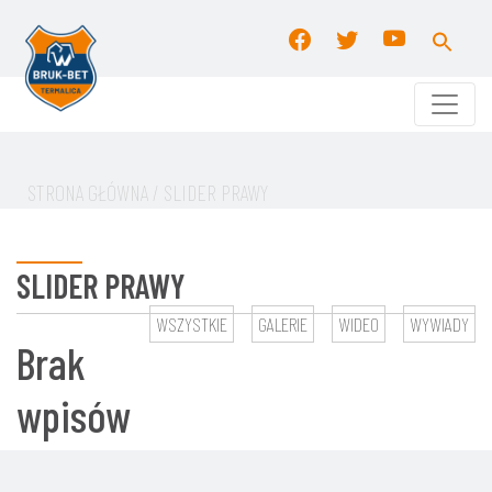
Search
for:
Search Button
STRONA GŁÓWNA
/ SLIDER PRAWY
SLIDER PRAWY
WSZYSTKIE
GALERIE
WIDEO
WYWIADY
Brak
wpisów