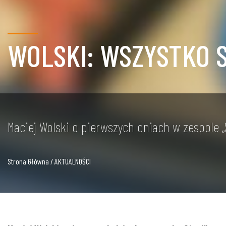
WOLSKI: WSZYSTKO 
Maciej Wolski o pierwszych dniach w zespole „S
Strona Główna / AKTUALNOŚCI