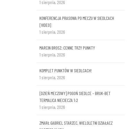
1 sierpnia, 2026
KONFERENCJA PRASOWA PO MECZU W SIEDLCACH
[VIDEO]
1 sierpnia, 2026
MARCIN BROSZ: CENNE TRZY PUNKTY
1 sierpnia, 2026
KOMPLET PUNKTÓW W SIEDLCACH!
1 sierpnia, 2026
[DZIEŃ MECZOWY] POGOŃ SIEDLCE – BRUK-BET
TERMALICA NIECIECZA 1:2
1 sierpnia, 2026
ZMARŁ GABRIEL STARZEC, WIELOLETNI DZIAŁACZ