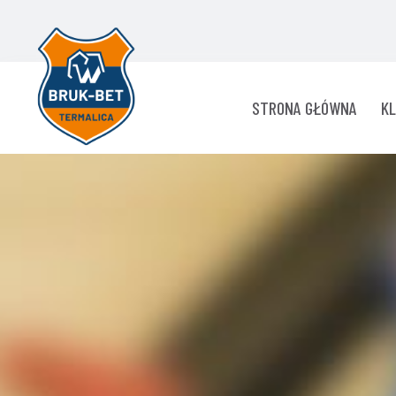
STRONA GŁÓWNA
K