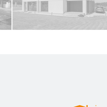
ENERGOOSZCZĘDNY SYSTEM BUDOWY TERMALICA