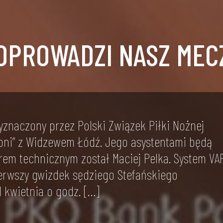
OPROWADZI NASZ MEC
yznaczony przez Polski Związek Piłki Nożnej
oni” z Widzewem Łódź. Jego asystentami będą
rem technicznym został Maciej Pelka. System VA
erwszy gwizdek sędziego Stefańskiego
 kwietnia o godz. […]