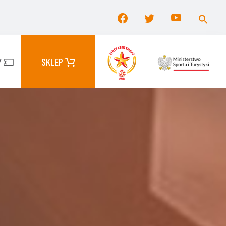
Searc
for:
Search Button
Y
SKLEP